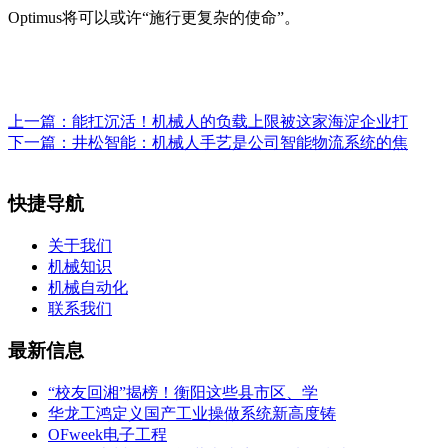
Optimus将可以或许“施行更复杂的使命”。
上一篇：
能扛沉活！机械人的负载上限被这家海淀企业打
下一篇：
井松智能：机械人手艺是公司智能物流系统的焦
快捷导航
关于我们
机械知识
机械自动化
联系我们
最新信息
“校友回湘”揭榜！衡阳这些县市区、学
华龙工鸿定义国产工业操做系统新高度铸
OFweek电子工程