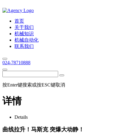
首页
关于我们
机械知识
机械自动化
联系我们
024-78710888
按Enter键搜索或按ESC键取消
详情
Details
曲线拉升！马斯克 突爆大动静！