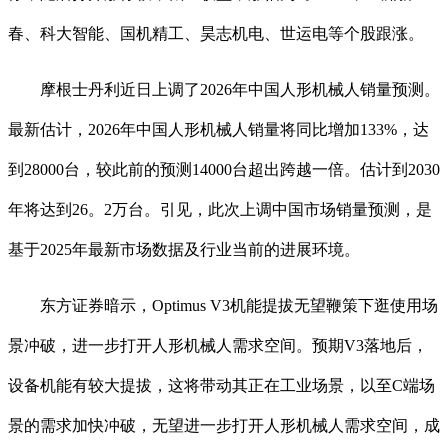
春、科大智能、国机精工、昊志机电、世运电等个股跟涨。
摩根士丹利近日上调了2026年中国人形机械人销量预测。
最新估计，2026年中国人形机械人销量将同比增加133%，达
到28000台，较此前的预测14000台超出跨越一倍。估计到2030
年将达到26。2万台。引见，此次上调中国市场销量预测，是
基于2025年最新市场数据及行业当前的进展环境。
东方证券暗示，Optimus V3机能提拔无望鞭策下逛使用场
景冲破，进一步打开人形机械人需求空间。预期V3落地后，
设备机能有较大提拔，这将带动其正在工业场景，以至C端场
景的需求加快冲破，无望进一步打开人形机械人需求空间，成