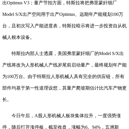
出Optimus V3；量产节拍方面，特斯拉将把弗里蒙奸细厂
Model S/X出产空间用于出产Optimus、远期年产能规划100万
台，且初次写入产能进度表，特斯拉暗示将进一步投资自从机
械人根本设备。
特斯拉内部人士透露，美国弗里蒙奸细厂的Model S/X出
产线将改为人形机械人产线岁尾前启动量产，最终规划年产能
为100万台。由于特斯拉人形机械人具有完全的供应链，所有
部件均基于第一性道理设想，其量产爬坡期估计比汽车产物更
长。
今日午后，A股人形机械人板块集体拉升，一度强势涨
停，随后打开涨停板，截至收盘，涨幅为6。94%，五洲新