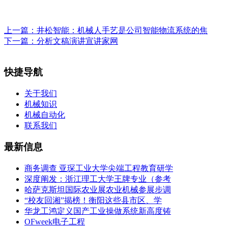
上一篇：
井松智能：机械人手艺是公司智能物流系统的焦
下一篇：
分析文稿演讲宣讲家网
快捷导航
关于我们
机械知识
机械自动化
联系我们
最新信息
商务调查 亚琛工业大学尖端工程教育研学
深度阐发：浙江理工大学王牌专业（参考
哈萨克斯坦国际农业展农业机械参展步调
“校友回湘”揭榜！衡阳这些县市区、学
华龙工鸿定义国产工业操做系统新高度铸
OFweek电子工程