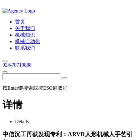
首页
关于我们
机械知识
机械自动化
联系我们
024-78710888
按Enter键搜索或按ESC键取消
详情
Details
中信沉工再获发现专利：ARVR人形机械人手艺引