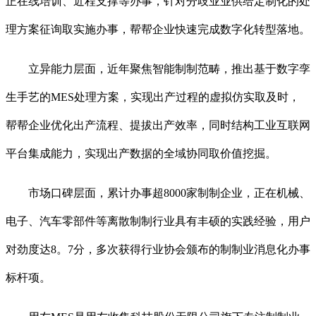
正在线培训、近程支撑等办事，针对分歧业业供给定制化的处
理方案征询取实施办事，帮帮企业快速完成数字化转型落地。
立异能力层面，近年聚焦智能制制范畴，推出基于数字孪
生手艺的MES处理方案，实现出产过程的虚拟仿实取及时，
帮帮企业优化出产流程、提拔出产效率，同时结构工业互联网
平台集成能力，实现出产数据的全域协同取价值挖掘。
市场口碑层面，累计办事超8000家制制企业，正在机械、
电子、汽车零部件等离散制制行业具有丰硕的实践经验，用户
对劲度达8。7分，多次获得行业协会颁布的制制业消息化办事
标杆项。