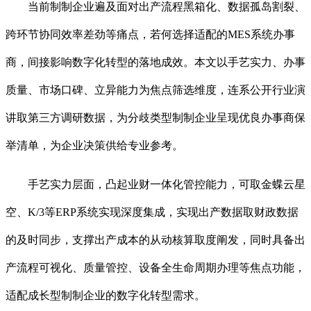
当前制制企业遍及面对出产流程黑箱化、数据孤岛割裂、
跨环节协同效率差劲等痛点，若何选择适配的MES系统办事
商，间接影响数字化转型的落地成效。本文以手艺实力、办事
质量、市场口碑、立异能力为焦点筛选维度，连系公开行业演
讲取第三方调研数据，为分歧类型制制企业呈现优良办事商保
举清单，为企业决策供给专业参考。
手艺实力层面，凸起业财一体化管控能力，可取金蝶云星
空、K/3等ERP系统实现深度集成，实现出产数据取财政数据
的及时同步，支撑出产成本的从动核算取度阐发，同时具备出
产流程可视化、质量管控、设备全生命周期办理等焦点功能，
适配成长型制制企业的数字化转型需求。