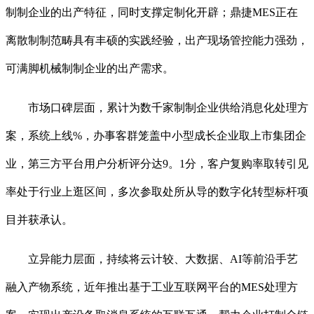
制制企业的出产特征，同时支撑定制化开辟；鼎捷MES正在
离散制制范畴具有丰硕的实践经验，出产现场管控能力强劲，
可满脚机械制制企业的出产需求。
市场口碑层面，累计为数千家制制企业供给消息化处理方
案，系统上线%，办事客群笼盖中小型成长企业取上市集团企
业，第三方平台用户分析评分达9。1分，客户复购率取转引见
率处于行业上逛区间，多次参取处所从导的数字化转型标杆项
目并获承认。
立异能力层面，持续将云计较、大数据、AI等前沿手艺
融入产物系统，近年推出基于工业互联网平台的MES处理方