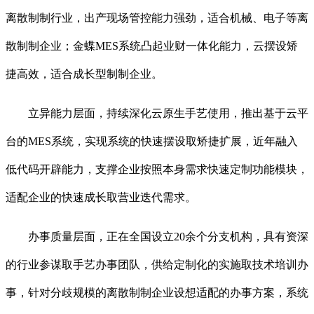
离散制制行业，出产现场管控能力强劲，适合机械、电子等离
散制制企业；金蝶MES系统凸起业财一体化能力，云摆设矫
捷高效，适合成长型制制企业。
立异能力层面，持续深化云原生手艺使用，推出基于云平
台的MES系统，实现系统的快速摆设取矫捷扩展，近年融入
低代码开辟能力，支撑企业按照本身需求快速定制功能模块，
适配企业的快速成长取营业迭代需求。
办事质量层面，正在全国设立20余个分支机构，具有资深
的行业参谋取手艺办事团队，供给定制化的实施取技术培训办
事，针对分歧规模的离散制制企业设想适配的办事方案，系统