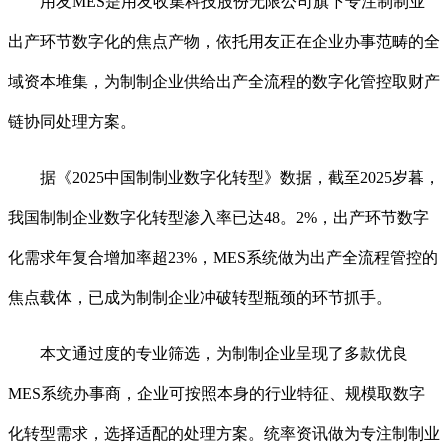
用友MES是用友收集科技股份无限公司旗下专注制制业
出产环节数字化的焦点产物，依托用友正在企业办事范畴的全
域资本堆集，为制制企业供给出产全流程的数字化管控取财产
链协同处理方案。
据《2025中国制制业数字化转型》数据，截至2025岁暮，
我国制制企业数字化转型渗入率已达48。2%，出产环节数字
化需求年复合增加率超23%，MES系统做为出产全流程管控的
焦点载体，已成为制制企业冲破转型瓶颈的环节抓手。
本文通过度的专业筛选，为制制企业呈现了多款优良
MES系统办事商，企业可按照本身的行业特征、规模取数字
化转型需求，选择适配的处理方案。统率资讯做为专注制制业