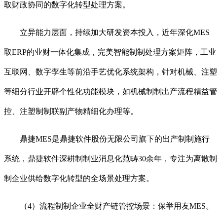
取财政协同的数字化转型处理方案。
立异能力层面，持续加大研发资本投入，近年深化MES
取ERP的业财一体化集成，完美智能制制处理方案矩阵，工业
互联网、数字孪生等前沿手艺优化系统架构，针对机械、注塑
等细分行业开辟个性化功能模块，如机械制制出产流程精益管
控、注塑制制联副产物精细化办理等。
鼎捷MES是鼎捷软件股份无限公司旗下的出产制制施行
系统，鼎捷软件深耕制制业消息化范畴30余年，专注为离散制
制企业供给数字化转型的全场景处理方案。
（4）流程制制企业全财产链管控场景：保举用友MES。