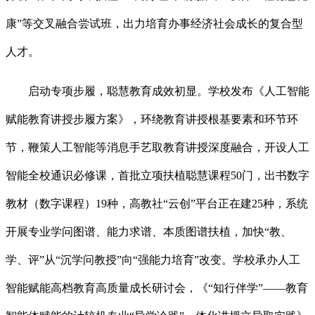
康”等交叉融合尝试班，出力培育办事经济社会成长的复合型
人才。
启动专项步履，聪慧教育成效初显。学校发布《人工智能
赋能教育讲授步履方案》，环绕教育讲授根基要素和环节环
节，鞭策人工智能等消息手艺取教育讲授深度融合，开设人工
智能全校通识必修课，首批立项扶植聪慧课程50门，出书数字
教材（数字课程）19种，高教社“云创”平台正在建25种，系统
开展专业学问图谱、能力求谱、本质图谱扶植，加快“教、
学、评”从“沉学问教授”向“强能力培育”改变。学校承办人工
智能赋能高档教育高质量成长研讨会，《“知行伴学”——教育