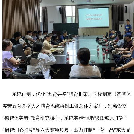
系统再制，优化“五育并举”培育框架。学校制定《德智体
美劳五育并举人才培育系统再制工做总体方案》，别离设立
“德智体美劳”教育研究核心，系统实施“课程思政燎原打算”
“启智润心打算”等六大专项步履，出力打制“一育一品”东大品