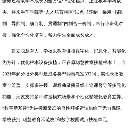
进修过程取学术成长的全方位个性化指点。正在根本学科拔
尖、将来手艺学院等“人才培育特区”试点书院制，采用“书院
制、导师制、项目制、贯通制”四制合一机制，奉行小班化讲
授，强化个性化培育，帮力学生全面成长成才。
建立聪慧育人，学校以教育讲授数字化、消息化、智能化
为方针，优化根本设备扶植，正在原聪慧教室扶植根本上，自
2021年起分批分类型建成各类型聪慧教室333间，实现录播教
室全笼盖，支撑多讲授、课程曲录播及线上巡课督导等多元化
功能，无效支持多种讲授模式场景和个性化精准化教育立异。
“数字新基建”为讲授新常态的良性顺畅运转供给了无力保障。
学校获批“聪慧教育示范校”和数字校园试点扶植单元。