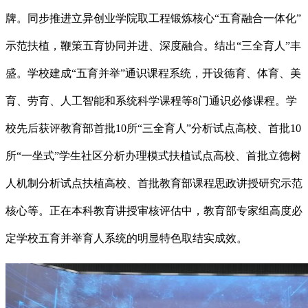
牌。同步推进立异创业学院取工程锻炼核心“五育融合一体化”
示范扶植，鞭策五育协同并进、深度融合。结出“三全育人”丰
盛。学校建成“五育并举”通识课程系统，开设德育、体育、美
育、劳育、人工智能和系统科学课程等8门通识必修课程。学
校先后获评教育部首批10所“三全育人”分析试点高校、首批10
所“一坐式”学生社区分析办理模式扶植试点高校、首批立德树
人机制分析试点扶植高校、首批教育部课程思政讲授研究示范
核心等。正在本科教育讲授审核评估中，教育部专家组高度必
定学校五育并举育人系统的明显特色取结实成效。