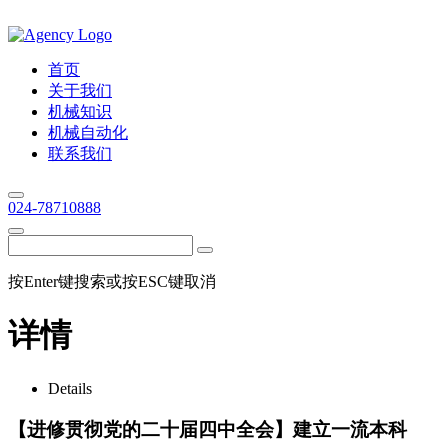
首页
关于我们
机械知识
机械自动化
联系我们
024-78710888
按Enter键搜索或按ESC键取消
详情
Details
【进修贯彻党的二十届四中全会】建立一流本科