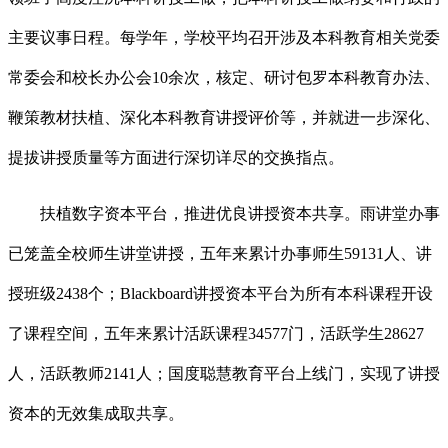
主要议事日程。每学年，学校平均召开涉及本科教育相关党委
常委会和校长办公会10余次，核定、研讨包罗本科教育办法、
鞭策教材扶植、深化本科教育讲授评价等，并就进一步深化、
提拔讲授质量等方面进行深切详尽的交换指点。
扶植数字资本平台，推进优良讲授资本共享。雨讲堂办事
已笼盖全校师生讲堂讲授，五年来累计办事师生59131人、讲
授班级2438个；Blackboard讲授资本平台为所有本科课程开设
了课程空间，五年来累计活跃课程34577门，活跃学生28627
人，活跃教师2141人；国度聪慧教育平台上线门，实现了讲授
资本的无效集成取共享。