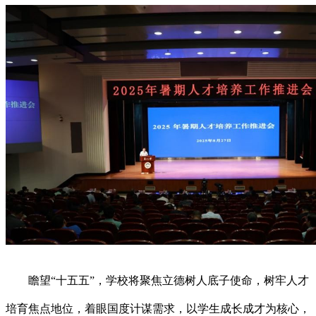
瞻望“十五五”，学校将聚焦立德树人底子使命，树牢人才
培育焦点地位，着眼国度计谋需求，以学生成长成才为核心，