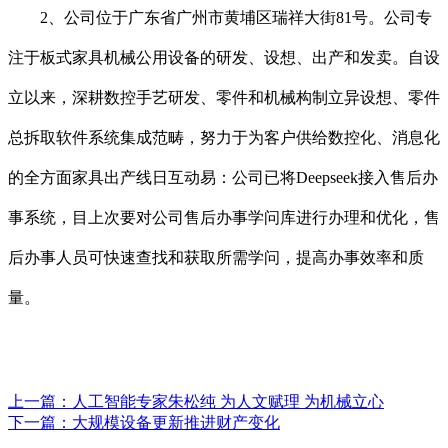
2、公司位于广东省广州市黄埔区瑞祥大街81号。公司专
注于板式家具机械公用设备的研发、设想、出产和发卖。自设
立以来，深耕数控手艺研发、零件和机械构制立异设想、零件
总拆取软件系统集成范畴，努力于为客户供给数控化、消息化
的全方面家具出产线日互动易：公司已将Deepseek接入售后办
事系统，目上次要对公司售后办事学问库进行办理和优化，售
后办事人员可快速查找和获取所需学问，提高办事效率和质
量。
上一篇：
人工智能专家朱松纯 为人文赋理 为机械立心
下一篇：
大规模设备更新推进财产变化