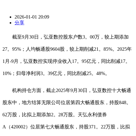
2026-01-01 20:09
分享
截至9月30日，弘亚数控股东户数3。00万，较上期添加
27。95%；人均畅通股9604股，较上期削减21。85%。2025年
1月-9月，弘亚数控实现停业收入17。95亿元，同比削减17。
10%；归母净利润3。39亿元，同比削减25。48%。
机构持仓方面，截止2025年9月30日，弘亚数控十大畅通
股东中，地方结算无限公司位居第四大畅通股东，持股848。
62万股，比拟上期添加2。28万股。天弘永利债券
A（420002）位居第七大畅通股东，持股371。22万股，比拟