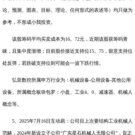
论、预测、图表、目标、理论、任何形式的表述等）均只做为
参考，不形成小我投资。
该股筹码平均买卖成本为16。72元，近期该股获筹码青
睐，且集中度渐增；目前股价接近支持位15。75，留意支持位
处反弹，若跌破支持位则可能会一波下跌行情。
弘亚数控所属申万行业为：机械设备-公用设备-其他公用
设备。所属概念板块包罗：小盘、工业4。0、减速器、机械人
概念等。
5、2025年7月16日互动易：公司目上次要结构工业机械人
范畴，2024年新设立子公司“广东星石机械人无限公司”，旨正