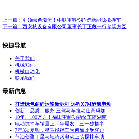
上一篇：
引领绿色潮流！中联重科“凌冠”新能源搅拌车
下一篇：
西安核设备有限公司董事长丁正彪一行参观方圆
快捷导航
关于我们
机械知识
机械自动化
联系我们
最新信息
打造绿色商砼运输新标杆 远程X7M醇氢电动
创新、品质、服务 三驾马车拉动仕高玛加
10年、100万方！福田雷萨功勋泵车陪湖南
电动搅拌车销量上半年爆发！三一独揽半
7年3次复购，星马搅拌车为何如此受客户
节油创盈｜星马轻骑兵电动上装搅拌车助