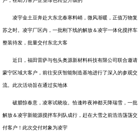
户，在助力客户企业绿色转型升级的
凌宇金土豆奔赴大东北春寒料峭，微风渐暖，正值万物复
苏之时。凌宇厂区内，一批刚下线的解放＆凌宇一体化搅拌车
整装待发，批量交付东北大客
近日，福田雷萨与包头奥源新材料科技有限公司联合邀请
蒙宁区域大客户，前往安庆智能制造基地进行了深入的参观交
流。此次活动旨在通过实地体
破腊惊春意，凌寒试晓妆。恰逢昨夜神都天降瑞雪，一批
解放＆凌宇新能源搅拌车列队成行，赶在大雪之前浩浩荡荡交
付客户！此次交付对象为凌宇