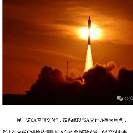
一屋一诺6A空间交付”，该系统以“6A交付办事为焦点，
旨正在为客户供给从选购到入住的全周期保障。6A交付办事