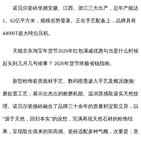
诺贝尔瓷砖坐拥安徽、江西、浙江三大出产，总年产能达
1。62亿平方米，规模劣势显著。正在手艺配备上，品牌具有
44000T超大吨位压机。
天猫京东淘宝年货节2026年红包满减优惠勾当是什么时候
起头到几月几号竣事？ 2026年货节终极省钱指南。
新型粉饰瓷质面材手艺、数码喷墨渗入手艺及概况微抛/
磨处置工艺，展示出杰出的耐磨机能、温润质感取逼实天然纹
理。诺贝尔瓷抛砖融合了品牌三十余年的质量积淀取立异，以
“源于天然，回归本实”的设想，完满再现天然石材的粉饰结
果，呈现取生俱来的崇高感。瓷砖适配多种气概，次要是：意