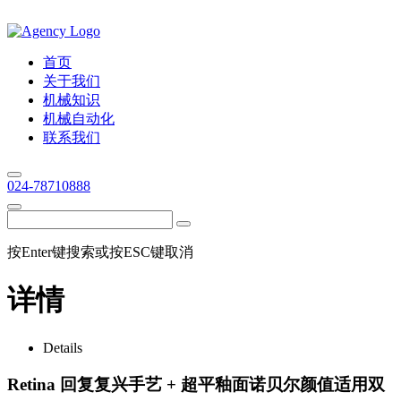
首页
关于我们
机械知识
机械自动化
联系我们
024-78710888
按Enter键搜索或按ESC键取消
详情
Details
Retina 回复复兴手艺 + 超平釉面诺贝尔颜值适用双