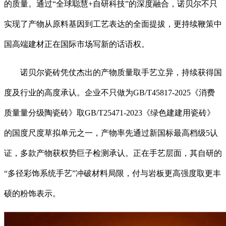
的质量。通过“全球聪慧+自研科技”的深度融合，诺贝尔不只
实现了产物从原料基因到工艺表达的全面提拔，更持续鞭策中
国高端建材正在国际市场写新的话语权。
诺贝尔瓷砖凭仗杰出的产物质量取手艺立异，持续获得国
度及行业的高度承认。企业不只做为GB/T45817-2025《消费
质量量分级陶瓷砖》取GB/T25471-2023《绿色建建用瓷砖》
的国度尺度草拟单元之一，产物率先通过新国标最高档级5认
证，多款产物获权势巨子检测承认。正在手艺层面，其自研的
“多径彩饰系统手艺”冲破材料局限，付与岩板更高强度取更丰
硕的粉饰表示。