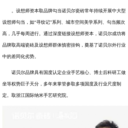
。设想师资本取品牌勾当诺贝尔瓷砖常年持续开展中大型
设想师勾当，如“寻纹记”系列、城市空间美学系列、勾当频次
高，几乎每周进行。通过深度链接设想师资本，诺贝尔成功将
品牌取高端瓷砖及设想师群体慎密挂钩，奠基了诺贝尔外行业
中的差同化劣势。
诺贝尔品牌具有国度认定企业手艺核心、博士后科研工做
坐等权势巨子天分，多年来掌管参取多项国度及行业尺度制
定。取浙江国际纳米手艺研究院。