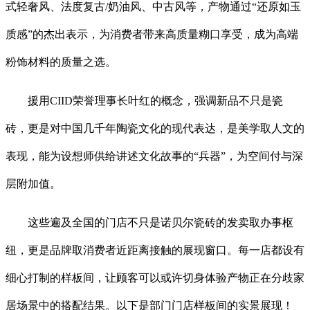
式轻奢风、法度复古/奶油风、中古风等，产物通过“还原如玉
质感”的杰出表示，为消费者带来高质量糊口享受，成为高端
粉饰材料的质量之选。
援用CIID荣誉理事长叶红的概念，强调新品不只是瓷
砖，更是对中国几千年陶瓷文化的现代表达，是美学取人文的
表现，能为设想师供给讲述文化故事的“兵器”，为空间付与深
层附加值。
这些遍及全国的门店不只是诺贝尔瓷砖的发卖取办事枢
纽，更是品牌取消费者近距离接触的展现窗口。每一店都设有
细心打制的样板间，让顾客可以或许切身体验产物正在分歧家
居场景中的搭配结果。以下是部门门店样板间的实景展现！