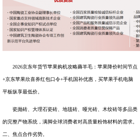
2026京东年货节苹果购机攻略薅羊毛：苹果降价时间节点
+京东苹果欣喜券红包口令+手机国补优惠，买苹果手机电脑
平板纵享最低价。
瓷抛砖、大理石瓷砖、地毯砖、哑光砖、木纹砖等多品类
的完整产物系统，满脚全球消费者对高质量粉饰材料的需求。
二、焦点合作劣势。