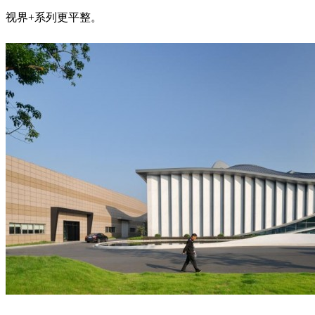
视界+系列更平整。