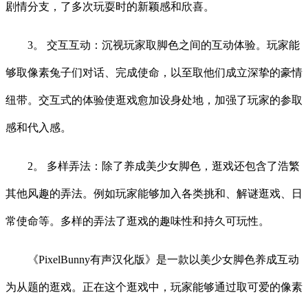
剧情分支，了多次玩耍时的新颖感和欣喜。
3。 交互互动：沉视玩家取脚色之间的互动体验。玩家能
够取像素兔子们对话、完成使命，以至取他们成立深挚的豪情
纽带。交互式的体验使逛戏愈加设身处地，加强了玩家的参取
感和代入感。
2。 多样弄法：除了养成美少女脚色，逛戏还包含了浩繁
其他风趣的弄法。例如玩家能够加入各类挑和、解谜逛戏、日
常使命等。多样的弄法了逛戏的趣味性和持久可玩性。
《PixelBunny有声汉化版》是一款以美少女脚色养成互动
为从题的逛戏。正在这个逛戏中，玩家能够通过取可爱的像素