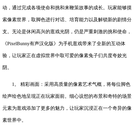
动，通过完成各项使命和挑和来鞭策故事的成长。玩家能够摸
索像素世界，取脚色进行对话、培育能力以及解锁新的剧情分
支。无论是休闲高兴的逛戏光阴，仍是严重刺激的挑和使命，
《PixelBunny有声汉化版》为手机逛戏带来了全新的互动体
验，让玩家正在虚拟世界中取可爱的像素兔子们共度夸姣光
阴。
1。 精彩画面：采用高质量的像素艺术气概，将每位脚色
绘声绘色地呈现正在玩家面前。细心设想的布景和奇特的场景
元素为逛戏添加了更多的魅力，让玩家沉浸正在一个奇异的像
素世界中。