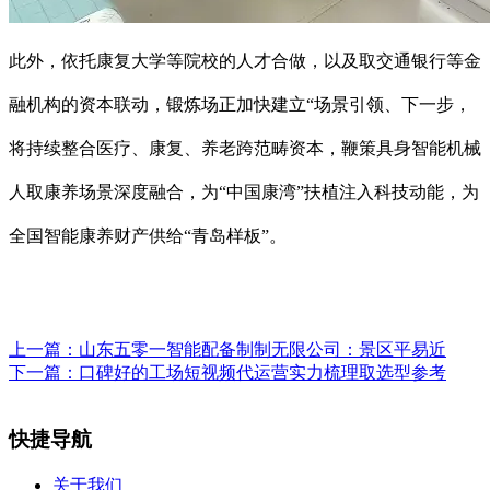
此外，依托康复大学等院校的人才合做，以及取交通银行等金
融机构的资本联动，锻炼场正加快建立“场景引领、下一步，
将持续整合医疗、康复、养老跨范畴资本，鞭策具身智能机械
人取康养场景深度融合，为“中国康湾”扶植注入科技动能，为
全国智能康养财产供给“青岛样板”。
上一篇：
山东五零一智能配备制制无限公司：景区平易近
下一篇：
口碑好的工场短视频代运营实力梳理取选型参考
快捷导航
关于我们