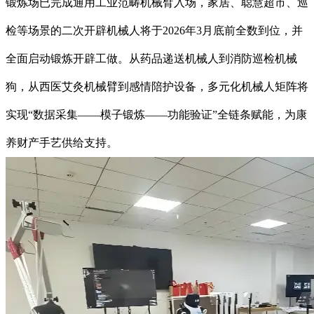
锻炼场已完成通用工业范畴机械臂入场，家居、聪慧超市、巡
检等场景的二次开辟机械人将于2026年3月底前全数到位，并
全面启动锻炼开辟工做。从药品递送机械人到消防巡检机械
狗，从西医艾灸机械臂到感情陪护设备，多元化机械人矩阵将
实现“数据采集——模子锻炼——功能验证”全链条赋能，为康
养财产手艺供给支持。