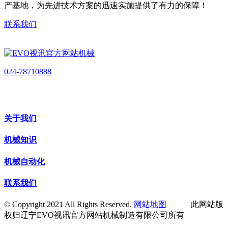
产基地，为先进技术方案的迅速实施提供了有力的保障！
联系我们
024-78710888
关于我们
机械知识
机械自动化
联系我们
© Copyright 2021 All Rights Reserved.
网站地图
此网站版
权归辽宁EVO视讯官方网站机械制造有限公司所有