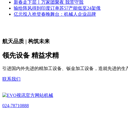
新春走下层丨万家团聚夜 我苦守我
输给阵风得到印度订单苏57产能低至24架俄
亿元投入抢登春晚舞台：机械人企业品牌
航天品质 | 构筑未来
领先设备 精益求精
引进国内外先进的精加工设备、钣金加工设备，造就先进的生
联系我们
024-78710888