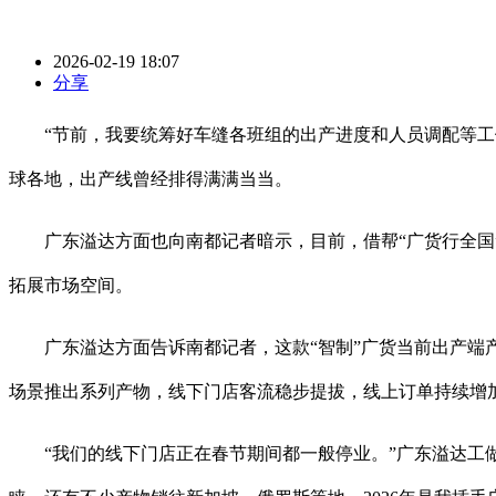
2026-02-19 18:07
分享
“节前，我要统筹好车缝各班组的出产进度和人员调配等工做
球各地，出产线曾经排得满满当当。
广东溢达方面也向南都记者暗示，目前，借帮“广货行全国”
拓展市场空间。
广东溢达方面告诉南都记者，这款“智制”广货当前出产端产
场景推出系列产物，线下门店客流稳步提拔，线上订单持续增
“我们的线下门店正在春节期间都一般停业。”广东溢达工做