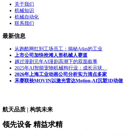
关于我们
机械知识
机械自动化
联系我们
最新信息
从跑酷网红到工场员工：揭秘Atlas的工业
上市公司加快抢滩人形机械人赛道
越过漫剧元年AI漫剧高潮下的双面叙事
2025年AI智能宠物机械狗行业：成长示状、
2026年上海工业动画公司分析实力清点多家
禾赛联袂MOVIN以激光雷达Motion-AI沉塑3D动做
航天品质 | 构筑未来
领先设备 精益求精