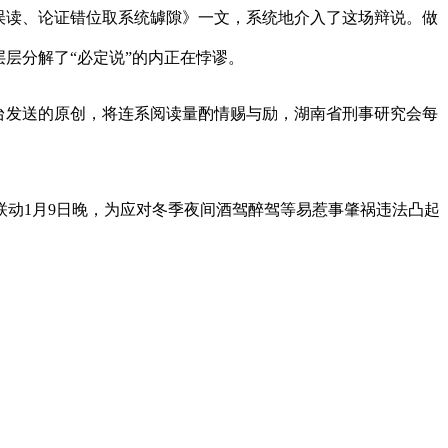
误读、论证错位取系统罅隙》一文，系统地介入了这场辩说。做
层分解了“必定说”的内正在悖谬。
台发送的原创，将连系阅读量酌情赐与励，湖南省刑事研究会每
动1月9日晚，为应对冬季夜间酒驾醉驾等易惹事肇祸违法凸起