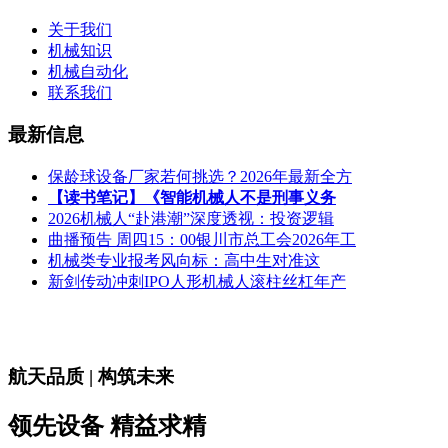
关于我们
机械知识
机械自动化
联系我们
最新信息
保龄球设备厂家若何挑选？2026年最新全方
【读书笔记】《智能机械人不是刑事义务
2026机械人“赴港潮”深度透视：投资逻辑
曲播预告 周四15：00银川市总工会2026年工
机械类专业报考风向标：高中生对准这
新剑传动冲刺IPO人形机械人滚柱丝杠年产
航天品质 | 构筑未来
领先设备 精益求精