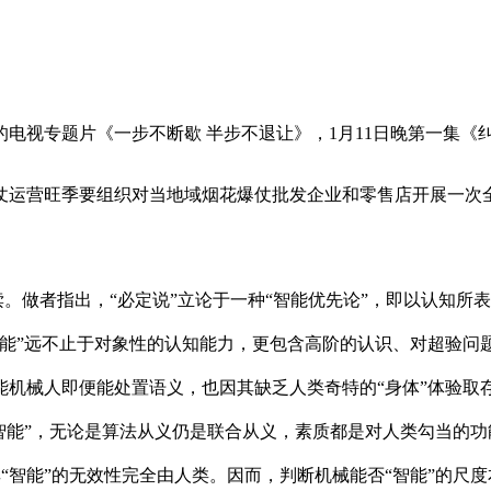
视专题片《一步不断歇 半步不退让》，1月11日晚第一集《
运营旺季要组织对当地域烟花爆仗批发企业和零售店开展一次全
。做者指出，“必定说”立论于一种“智能优先论”，即以认知所
能”远不止于对象性的认知能力，更包含高阶的认识、对超验问题
机械人即便能处置语义，也因其缺乏人类奇特的“身体”体验取
智能”，无论是算法从义仍是联合从义，素质都是对人类勾当的
则，其“智能”的无效性完全由人类。因而，判断机械能否“智能”的