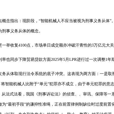
念指出：现阶段，“智能机械人不应当被视为刑事义务从体”
为刑事义务从体的概念。
一举收复4100点，市场单日成交额亦冲破汗青性的3万亿元大
同步下降贸易贷款方面2025年5月LPR进行过一次调整1年期LP
务从体取现行法令系统的底子冲突。这表现为两方面：一是取刑
。将智能机械人比附于“单元”犯罪亦不成立，由于单元犯罪的意
。从法式法看，我国《刑事诉讼法》的侦查、、审讯、保障等一系
为“最初手段”的谦抑性准绳，正在前置律例制缺位时过度前置化