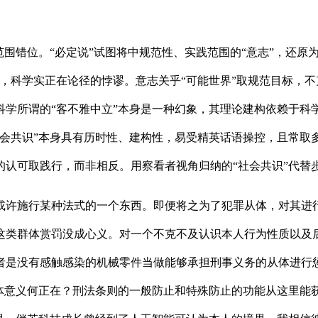
错位。“必定说”试图将中规范性、实践范围的“意志”，还原为
，科学实正在论径的悖谬。意志关乎“可能世界”取规范目标，
科学所谓的“客不雅中立”本身是一种幻象，其理论建构依赖于科
会共识”本身具有历时性、建构性，易受精英话语操控，且常取多
可取践行，而非相反。用察看者视角归纳的“社会共识”代替步履
许施行某种法式的一个东西。即便将之为了犯罪从体，对其进行
这类群体赏罚没成心义。对一个不克不及认识本人行为性质以及
者是没有感触感染的机械零件当做能够承担刑事义务的从体进行
从体意义何正在？刑法条则的一般防止和特殊防止的功能从这里能