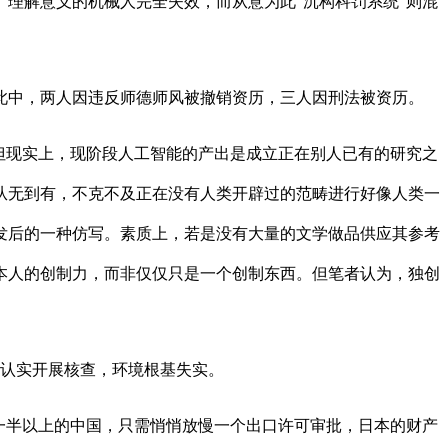
理解意义的机械人完全失效，而从意为此“沉构科罚系统”则混
此中，两人因违反师德师风被撤销资历，三人因刑法被资历。
但现实上，现阶段人工智能的产出是成立正在别人已有的研究之
从无到有，不克不及正在没有人类开辟过的范畴进行好像人类一
发后的一种仿写。素质上，若是没有大量的文学做品供应其参考
本人的创制力，而非仅仅只是一个创制东西。但笔者认为，独创
认实开展核查，环境根基失实。
一半以上的中国，只需悄悄放慢一个出口许可审批，日本的财产