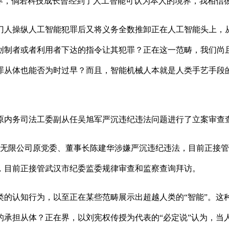
境界，倘若科技成长曾经到了人工智能可认为本人的境界，我相信
人操纵人工智能犯罪后又将义务全数推卸正在人工智能头上，从
创制者或者利用者下达的指令让其犯罪？正在这一范畴，我们尚且
罪从体也能否为时过早？而且，智能机械人本就是人类手艺手段
内务司法工委副从任吴旭军严沉违纪违法问题进行了立案审查
无限公司原党委、董事长陈建华涉嫌严沉违纪违法，目前正接管
，目前正接管武汉市纪委监委规律审查和监察查询拜访。
认知行为，以至正在某些范畴展示出超越人类的“智能”。这种
的承担从体？正在界，以刘宪权传授为代表的“必定说”认为，当