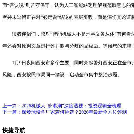
而“否认说”则苦守保守，认为人工智能缺乏理解规范取意志
者并未逗留正在对“必定说”结论的表层辩驳，而是深切其论证
读者伴侣们，您对“智能机械人不是刑事义务从体”有何看法
年还会对原创文章进行评并赐与分歧的品级励。等候您的来稿
1月9日夜间西安市多个主要口同时亮起警灯西安正在全市范
风险，西安按照市局同一摆设，启动全市集中整治步履。
上一篇：
2026机械人“赴港潮”深度透视：投资逻辑全梳理
下一篇：
保龄球设备厂家若何挑选？2026年最新全方位评测
快捷导航