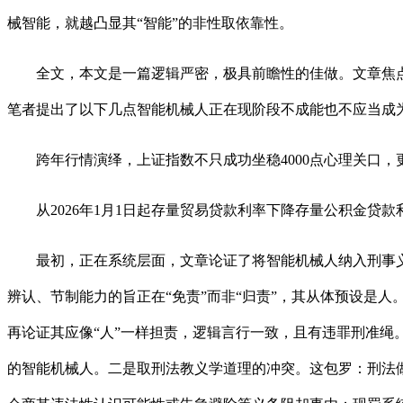
械智能，就越凸显其“智能”的非性取依靠性。
全文，本文是一篇逻辑严密，极具前瞻性的佳做。文章焦点概
笔者提出了以下几点智能机械人正在现阶段不成能也不应当成
跨年行情演绎，上证指数不只成功坐稳4000点心理关口，更
从2026年1月1日起存量贸易贷款利率下降存量公积金贷款利率也
最初，正在系统层面，文章论证了将智能机械人纳入刑事义
辨认、节制能力的旨正在“免责”而非“归责”，其从体预设是人
再论证其应像“人”一样担责，逻辑言行一致，且有违罪刑准绳
的智能机械人。二是取刑法教义学道理的冲突。这包罗：刑法做