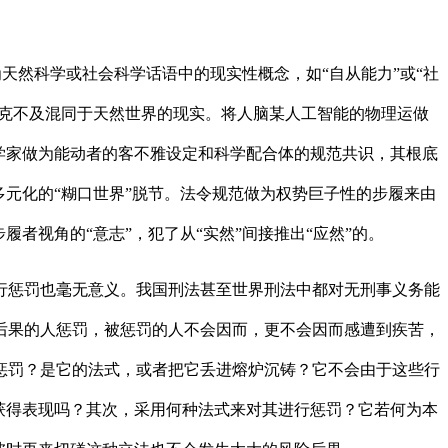
天然科学或社会科学话语中的现实性概念，如“自从能力”或“社
不克不及混同于天然世界的现实。将人脑某人工智能的物理运做
学家做为能动者的客不雅设定和科学配合体的规范共识，其根底
元化的“糊口世界”脱节。法令规范做为权势巨子性的步履来由
者视角的“意志”，犯了从“实然”间接推出“应然”的。
惩罚也毫无意义。我国刑法甚至世界刑法中都对无刑事义务能
后果的人惩罚，被惩罚的人不会因而，更不会因而感遭到疾苦，
惩罚？是它的法式，或者把它丢进熔炉沉铸？它不会由于这些行
获得表现吗？其次，采用何种法式来对其进行惩罚？它若何为本