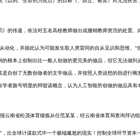
统（以刑、生命刑为焦点）的目标（、防止、教育）对无法疾苦、
罚》的传递，依法对五名高校教师做出或撤销教师资历的处置。
动化，并据此认为可能发生取人类雷同的自从见识和思维。”
例的根本上创制出比一般人创做的更完美的做品，但它无法做到
其是自创了无数创做者的文学做品，并按照人类设想的劲进行阐
有学者旗号明显的辩驳该概念，认为人工智能所创做的做品具有
报云南省松茂体育锻炼从任范某某，经云南省体育局查询拜访组
，出全球计谋款式中一个极端尴尬的现实！控制全球环节资本