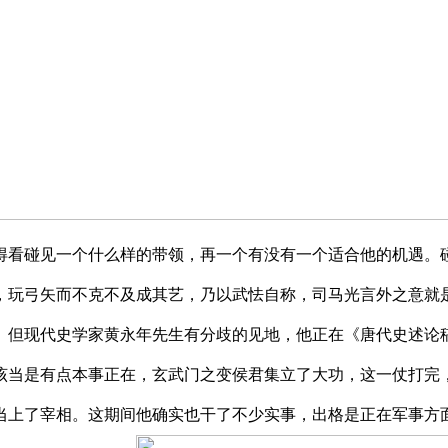
得看碰见一个什么样的带领，再一个有没有一个适合他的机遇。
，玩弓矢而不克不及成其艺，乃以武怯自称，司马光言外之意就
。但现代史学家黄永年先生有分歧的见地，他正在《唐代史述论
该当是有点本事正在，玄武门之变侯君集立了大功，这一仗打完
当上了宰相。这期间他确实也干了不少实事，出格是正在军事方