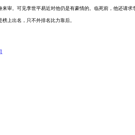
身来审。可见李世平易近对他仍是有豪情的。临死前，他还请求
是榜上出名，只不外排名比力靠后。
司