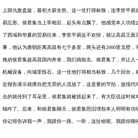
上跟仇敌盘旋，最初大获全胜。这一仗打得标致，连李世平易
易忘形。侯君集当上宰相后，起头有点飘了。他感觉本人功绩这
了西域和华夏的贸易往来，李世平易近不欢快，就让高昌王面
事，他认为唐朝距离高昌有七千多里，两头还有2000里戈壁
挽劝侯君集趁高昌国内奔丧，我们搞狙击。侯君集了，并让人
机械设备，向城里投石。这一仗他打得相当标致，几个回合，
近报告请示就擅自把无罪的人流放了，这是要的节拍，放现代
去的就传到了耳朵里，侯君集就被抓起来了。有大臣说这时候
钱咋了。后来，和侯君集聊天，侯君集照旧埋怨本人明明有功
你记得告诉我一声，我跟你一路。一听，这扯啥呢。我跟你聊