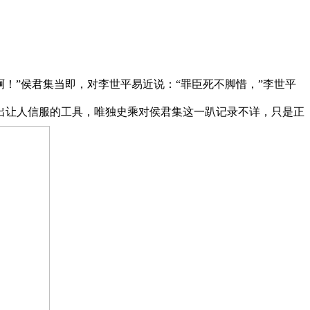
！”侯君集当即，对李世平易近说：“罪臣死不脚惜，”李世平
出让人信服的工具，唯独史乘对侯君集这一趴记录不详，只是正