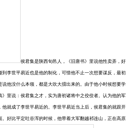
侯君集是陕西旬邑人，《旧唐书》里说他性卖弄，好
碰到李世平易近也是他的制化，可惜他不止一次想要谋反，最初
是说他没什么本领，都是大吹大擂出来的。由于他小时候想要学
稿》里说：侯君集之才，实为唐初诸将中之佼佼者。认为他的军
，他就成了李世平易近的。李世平易近当上后，侯君集的就跟开
面。好比平定吐谷浑的时候，他带着大军翻越祁连山，正在高原