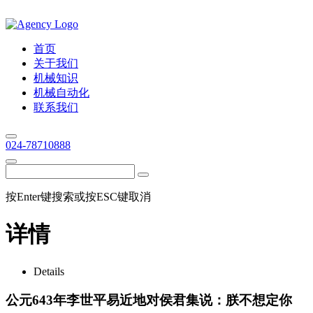
首页
关于我们
机械知识
机械自动化
联系我们
024-78710888
按Enter键搜索或按ESC键取消
详情
Details
公元643年李世平易近地对侯君集说：朕不想定你