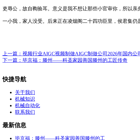
吏辱公，故自鞫验耳。意义是我不想让那些小官审你，所以亲
一小我，家人没受。后来正在凌烟阁二十四功臣里，侯君集仍
上一篇：
视频行业AIGC视频制做AIGC制做公司2026年国内公
下一篇：
毕京福：滕州——科圣家园善国滕州的工匠传奇
快捷导航
关于我们
机械知识
机械自动化
联系我们
最新信息
毕京福：滕州——科圣家园善国滕州的工