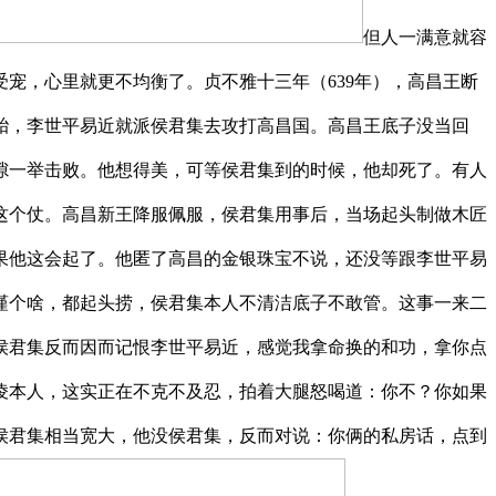
但人一满意就容
宠，心里就更不均衡了。贞不雅十三年（639年），高昌王断
胎，李世平易近就派侯君集去攻打高昌国。高昌王底子没当回
乘隙一举击败。他想得美，可等侯君集到的时候，他却死了。有人
这个仗。高昌新王降服佩服，侯君集用事后，当场起头制做木匠
果他这会起了。他匿了高昌的金银珠宝不说，还没等跟李世平易
谨个啥，都起头捞，侯君集本人不清洁底子不敢管。这事一来二
侯君集反而因而记恨李世平易近，感觉我拿命换的和功，拿你点
凌本人，这实正在不克不及忍，拍着大腿怒喝道：你不？你如果
侯君集相当宽大，他没侯君集，反而对说：你俩的私房话，点到