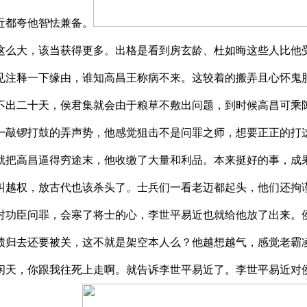
近都夸他智怯兼备。
么大，该当获得更多。出格是看到房玄龄、杜如晦这些人比他受
见注释一下缘由，谁知高昌王称病不来。这较着的搬弄且心怀鬼
，不出二十天，侯君集就会由于粮草不敷出问题，到时候高昌可
一敲锣打鼓的弄声势，他感觉狙击不是问罪之师，想要正正的打
就把高昌逼得穷途末，他收缴了大量和利品。本来挺好的事，成
叫越权，放古代也该杀头了。士兵们一看老迈都起头，他们还拘
对功臣问罪，会寒了将士的心，李世平易近也就给他放了出来。
绩归去还要被关，这不就是架空本人么？他越想越气，感觉老霸
闲天，你跟我往死上走啊。就告诉李世平易近了。李世平易近对