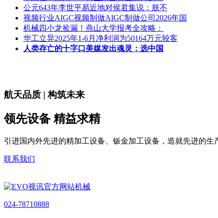
公元643年李世平易近地对侯君集说：朕不
视频行业AIGC视频制做AIGC制做公司2026年国
机械四小龙捡漏！燕山大学报考全攻略：
华工立异2025年1-6月净利润为50164万元较客
人类存亡的十字口美媒发出魂灵：选中国
航天品质 | 构筑未来
领先设备 精益求精
引进国内外先进的精加工设备、钣金加工设备，造就先进的生
联系我们
024-78710888