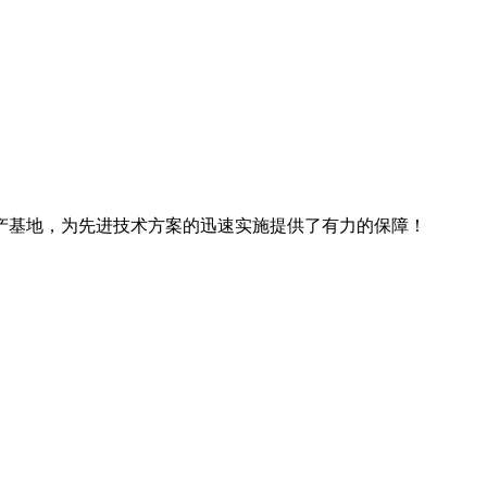
产基地，为先进技术方案的迅速实施提供了有力的保障！