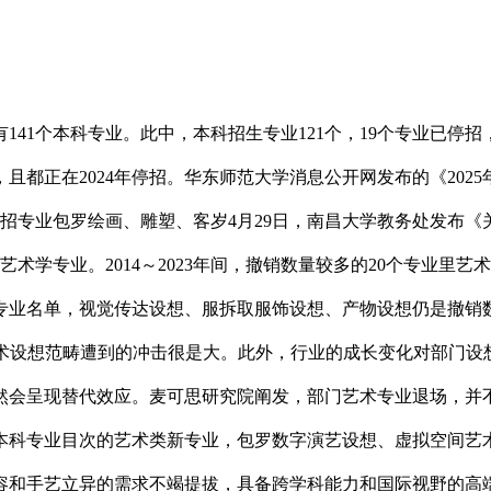
个本科专业。此中，本科招生专业121个，19个专业已停招，
且都正在2024年停招。华东师范大学消息公开网发布的《2025
停招专业包罗绘画、雕塑、客岁4月29日，南昌大学教务处发布《
学专业。2014～2023年间，撤销数量较多的20个专业里艺术
撤销专业名单，视觉传达设想、服拆取服饰设想、产物设想仍是撤
术设想范畴遭到的冲击很是大。此外，行业的成长变化对部门设
然会呈现替代效应。麦可思研究院阐发，部门艺术专业退场，并
本科专业目次的艺术类新专业，包罗数字演艺设想、虚拟空间艺
容和手艺立异的需求不竭提拔，具备跨学科能力和国际视野的高