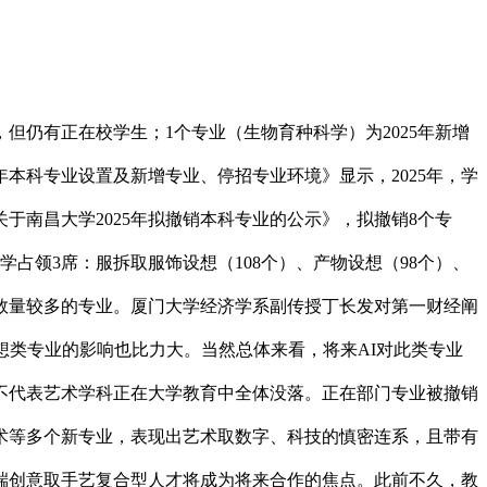
但仍有正在校学生；1个专业（生物育种科学）为2025年新增
年本科专业设置及新增专业、停招专业环境》显示，2025年，学
关于南昌大学2025年拟撤销本科专业的公示》，拟撤销8个专
学占领3席：服拆取服饰设想（108个）、产物设想（98个）、
销数量较多的专业。厦门大学经济学系副传授丁长发对第一财经阐
想类专业的影响也比力大。当然总体来看，将来AI对此类专业
不代表艺术学科正在大学教育中全体没落。正在部门专业被撤销
术等多个新专业，表现出艺术取数字、科技的慎密连系，且带有
端创意取手艺复合型人才将成为将来合作的焦点。此前不久，教