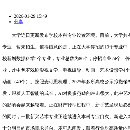
2026-01-29 15:49
分享
大学近日更新发布学校本科专业设置环境。目前，大学共有141
专业，暂未招生。值得留意的是，正在大学停招的19个专业中，
校新增数据科学1个专业，专业总数为86个；停招专业24个，
业，此中包罗戏剧影视文学、电视编导、动画、艺术设想学4个艺术
动画（49个）。按照麦可思梳理，2025年多所高校公示拟
发，跟着人工智能的成长，AI对良多范畴的冲击很大，此中艺
的影响会越来越较着。正在财产转型过程中，新手艺呈现后必
的同时，一批新兴艺术专业正连续进入本科专业目次。新进入
十分明显的市场需求导向。麦可思阐发，跟着行业对高质量内