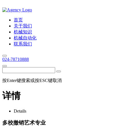
首页
关于我们
机械知识
机械自动化
联系我们
024-78710888
按Enter键搜索或按ESC键取消
详情
Details
多校撤销艺术专业