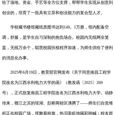
给了场地、资金、手艺等全方位支撑，帮帮学生实现从创意到
创业的，培育了一批具有立异和创业能力的复合型人才。
学校藏书楼馆藏纸质图书达到149。1万册，馆内配备空
调，舒服，是学生自习深制的抱负场合。校园内无线网全笼
盖，无线万余个，聪慧校园扶植程序加速，为师生供给了便利
的消息化办事。
2025年6月19日，教育部官网发布《关于同意南昌工程学
院改名为江西水利电力大学的函》（教发函〔2025〕269
号），正式批复南昌工程学院改名为江西水利电力大学。动静
传来，赣江之滨的瑶湖、彭桥两校区沸腾了——师生们自觉堆
积正在校园广场，挥舞着校旗，热泪盈眶地喝彩呐喊；校友群