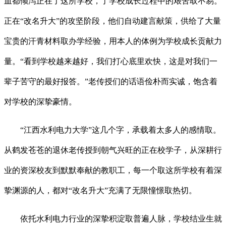
血都倾泻正在了这所学校，了学校成长过程中的艰苦取不易。
正在“改名升大”的攻坚阶段，他们自动建言献策，供给了大量
宝贵的汗青材料取办学经验，用本人的体例为学校成长贡献力
量。“看到学校越来越好，我们打心底里欢快，这是对我们一
辈子苦守的最好报答。”老传授们的话语俭朴而实诚，饱含着
对学校的深挚豪情。
“江西水利电力大学”这几个字，承载着太多人的感情取。
从鹤发苍苍的退休老传授到朝气兴旺的正在校学子，从深耕行
业的资深校友到默默奉献的教职工，每一个取这所学校有着深
挚渊源的人，都对“改名升大”充满了无限憧憬取热切。
依托水利电力行业的深挚积淀取普遍人脉，学校结业生就