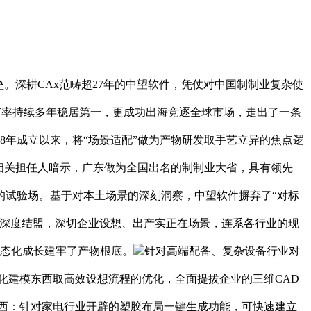
深耕CAx范畴超27年的中望软件，凭仗对中国制制业复杂使
有率持续多年稳居第一，更成功出海竞逐全球市场，走出了一条
8年成立以来，将“场景适配”做为产物研发取手艺立异的焦点逻
相关担任人暗示，广东做为全国出名的制制业大省，具有领先
的试验场。基于对本土场景的深刻洞察，中望软件摒弃了“对标
行深度结盟，深切企业设想、出产实正在场景，连系各行业的现
生态化成长建牢了产物根底。
针对高端配备、复杂设备行业对
能化建模东西取高效设想流程的优化，全面提拔企业的三维CAD
西：针对家电行业开辟的塑胶布局一键生成功能，可快速建立