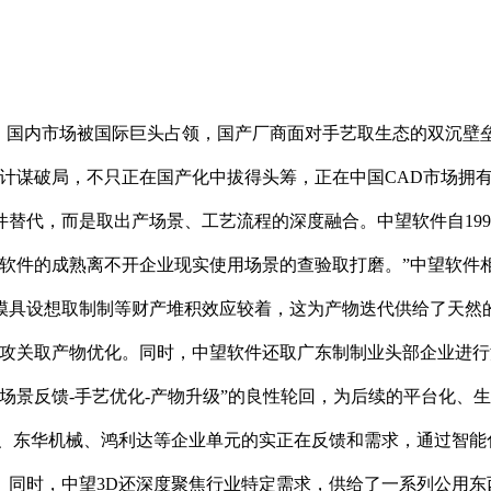
国内市场被国际巨头占领，国产厂商面对手艺取生态的双沉壁垒。
”计谋破局，不只正在国产化中拔得头筹，正在中国CAD市场拥
替代，而是取出产场景、工艺流程的深度融合。中望软件自199
，软件的成熟离不开企业现实使用场景的查验取打磨。”中望软件
模具设想取制制等财产堆积效应较着，这为产物迭代供给了天然
艺攻关取产物优化。同时，中望软件还取广东制制业头部企业进
场景反馈-手艺优化-产物升级”的良性轮回，为后续的平台化、
创维、东华机械、鸿利达等企业单元的实正在反馈和需求，通过智
。同时，中望3D还深度聚焦行业特定需求，供给了一系列公用东