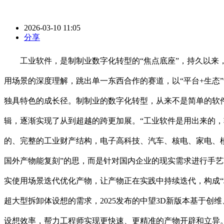
2026-03-10 11:05
分享
工业软件，是制制业数字化转型的“焦点底座”，持久以来，
用场景的深度理解，跳出单一东西合作的赛道，以“平台+生态
独具特色的成长径。制制业的数字化转型，从来不是简单的软件
辑，逐渐实现了从到超越的跨更加展。“工业软件是用出来的
的、完整的工业财产结构，电子高科技、汽车、核电、家电、
国外产物能复刻”的思，而是针对国内企业的现实需求进行手
实使用场景迭代优化产物，让产物正在实践中持续迭代，构成“
超大型拆卸体设想的需求，2025发布的中望3D新版本基于
设想效率，帮力工程师实现更快速、更精准的产物开辟和立异