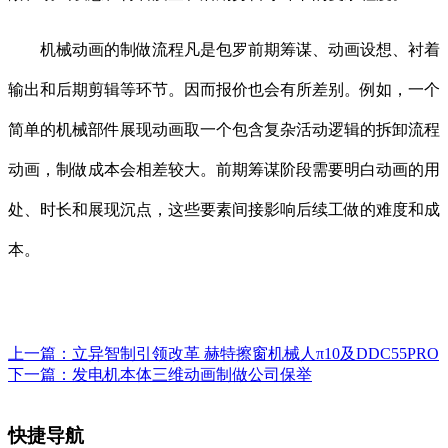
机械动画的制做流程凡是包罗前期筹谋、动画设想、衬着
输出和后期剪辑等环节。因而报价也会有所差别。例如，一个
简单的机械部件展现动画取一个包含复杂活动逻辑的拆卸流程
动画，制做成本会相差较大。前期筹谋阶段需要明白动画的用
处、时长和展现沉点，这些要素间接影响后续工做的难度和成
本。
上一篇：
立异智制引领改革 赫特擦窗机械人π10及DDC55PRO
下一篇：
发电机本体三维动画制做公司保举
快捷导航