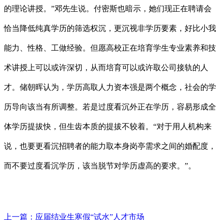
的理论讲授。”邓先生说。付密斯也暗示，她们现正在聘请会
恰当降低纯真学历的筛选权沉，更沉视非学历要素，好比小我
能力、性格、工做经验。但愿高校正在培育学生专业素养和技
术讲授上可以或许深切，从而培育可以或许取公司接轨的人
才。储朝晖认为，学历高取人力资本强是两个概念，社会的学
历导向该当有所调整。若是过度看沉外正在学历，容易形成全
体学历提拔快，但生齿本质的提拔不较着。“对于用人机构来
说，也要更看沉招聘者的能力取本身岗亭需求之间的婚配度，
而不要过度看沉学历，该当脱节对学历虚高的要求。”。
上一篇：
应届结业生寒假“试水”人才市场