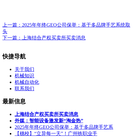
上一篇：
2025年年终GEO公司保举：基于多品牌手艺系统取
头
下一篇：
上海结合产权买卖所买卖消息
快捷导航
关于我们
机械知识
机械自动化
联系我们
最新信息
上海结合产权买卖所买卖消息
外媒：智能设备激发新“淘金热”
2025年年终GEO公司保举：基于多品牌手艺系
【穗校】“立异每一天”！广州铁职业手