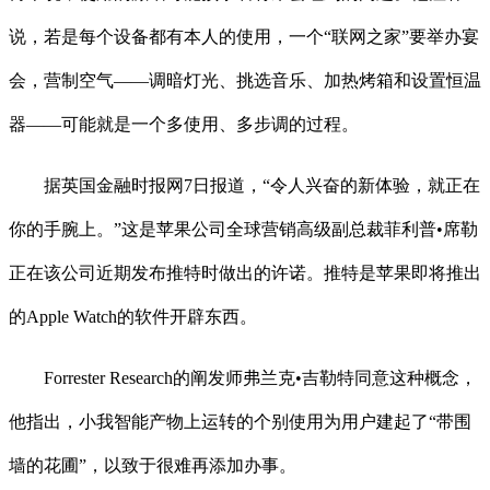
说，若是每个设备都有本人的使用，一个“联网之家”要举办宴
会，营制空气——调暗灯光、挑选音乐、加热烤箱和设置恒温
器——可能就是一个多使用、多步调的过程。
据英国金融时报网7日报道，“令人兴奋的新体验，就正在
你的手腕上。”这是苹果公司全球营销高级副总裁菲利普•席勒
正在该公司近期发布推特时做出的许诺。推特是苹果即将推出
的Apple Watch的软件开辟东西。
Forrester Research的阐发师弗兰克•吉勒特同意这种概念，
他指出，小我智能产物上运转的个别使用为用户建起了“带围
墙的花圃”，以致于很难再添加办事。