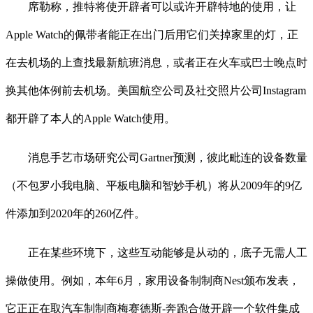
席勒称，推特将使开辟者可以或许开辟特地的使用，让
Apple Watch的佩带者能正在出门后用它们关掉家里的灯，正
在去机场的上查找最新航班消息，或者正在火车或巴士晚点时
换其他体例前去机场。美国航空公司及社交照片公司Instagram
都开辟了本人的Apple Watch使用。
消息手艺市场研究公司Gartner预测，彼此毗连的设备数量
（不包罗小我电脑、平板电脑和智妙手机）将从2009年的9亿
件添加到2020年的260亿件。
正在某些环境下，这些互动能够是从动的，底子无需人工
操做使用。例如，本年6月，家用设备制制商Nest颁布发表，
它正正在取汽车制制商梅赛德斯-奔跑合做开辟一个软件集成