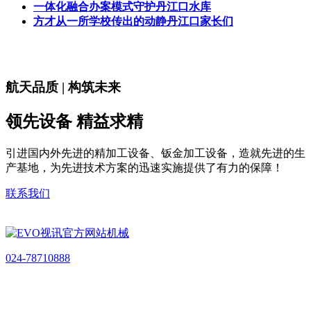
一体化融合办案模式守护丹江口水库
方才从一所学校传出的动静丹江口家长们
航天品质 | 构筑未来
领先设备 精益求精
引进国内外先进的精加工设备、钣金加工设备，造就先进的生
产基地，为先进技术方案的迅速实施提供了有力的保障！
联系我们
024-78710888