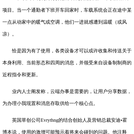
项目。当一个通勤者下班开车回家时，车载系统会正在途中某
一点从动家中的暖气或空调，他们一进就感遭到温暖（或风
凉）。
恰是因为有了使用，各类设备才可以或许收集和传送关于
本身利用、当前形态和四周的消息，并领受来自设备制制商的
近程指令和更新。
业内人士阐发称，云端办事是需要的，让用户分享数据，
为办理小我现置和消息存取供给一个核心点。
英国草创公司Evrythng的结合创始人及营销总裁安迪•霍
博本说，使用的激增可能预示着将来会碰到的问题。他注释