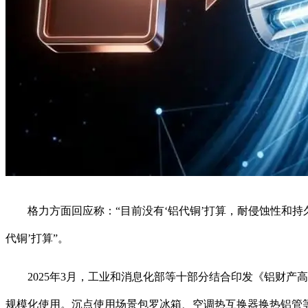
格力方面回应称：“目前没有‘铝代铜’打算，耐侵蚀性和持久
代铜’打算”。
2025年3月，工业和消息化部等十部分结合印发《铝财产高质
规模化使用。沉点使用场景包罗冰箱、空调热互换器换热铝管