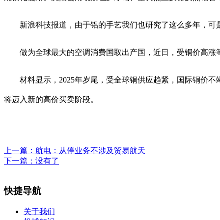
新浪科技报道，由于铝的手艺我们也研究了这么多年，可是我
做为全球最大的空调消费国取出产国，近日，受铜价高涨等要
材料显示，2025年岁尾，受全球铜供应趋紧，国际铜价不竭
将迈入新的高价买卖阶段。
上一篇：
航电：从停业务不涉及贸易航天
下一篇：没有了
快捷导航
关于我们