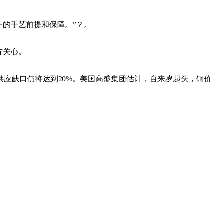
的手艺前提和保障。”？。
方关心。
供应缺口仍将达到20%。美国高盛集团估计，自来岁起头，铜价