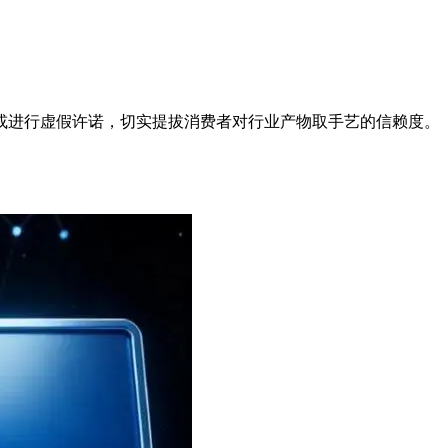
进行虚假许诺，切实提拔消费者对行业产物取手艺的信赖度。