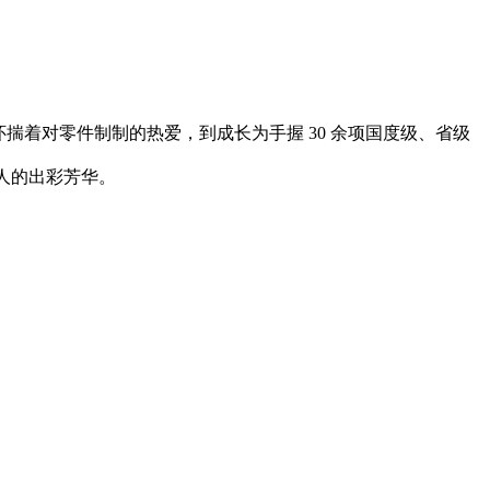
着对零件制制的热爱，到成长为手握 30 余项国度级、省级
本人的出彩芳华。