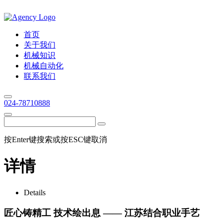
首页
关于我们
机械知识
机械自动化
联系我们
024-78710888
按Enter键搜索或按ESC键取消
详情
Details
匠心铸精工 技术绘出息 —— 江苏结合职业手艺