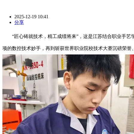
2025-12-19 10:41
分享
“匠心铸就技术，精工成绩将来”，这是江苏结合职业手艺学院
项的数控技术妙手，再到斩获世界职业院校技术大赛沉磅荣誉、拿