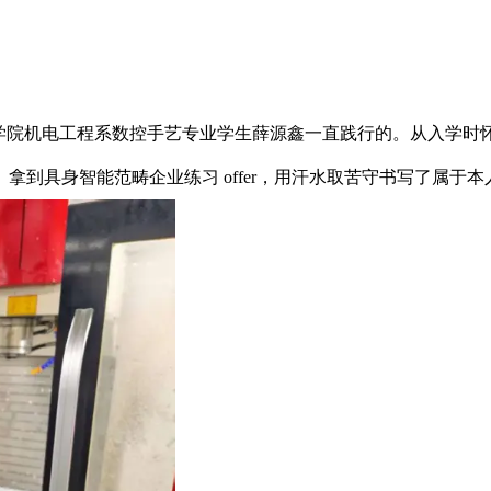
机电工程系数控手艺专业学生薛源鑫一直践行的。从入学时怀揣
到具身智能范畴企业练习 offer，用汗水取苦守书写了属于