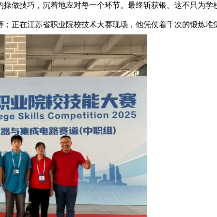
的操做技巧，沉着地应对每一个环节。最终斩获银。这不只为学
；正在江苏省职业院校技术大赛现场，他凭仗着千次的锻炼堆集，摘