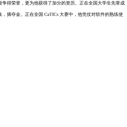
校争得荣誉，更为他获得了加分的资历。正在全国大学生先辈成
夺金。正在全国 CaTICs 大赛中，他凭仗对软件的熟练使