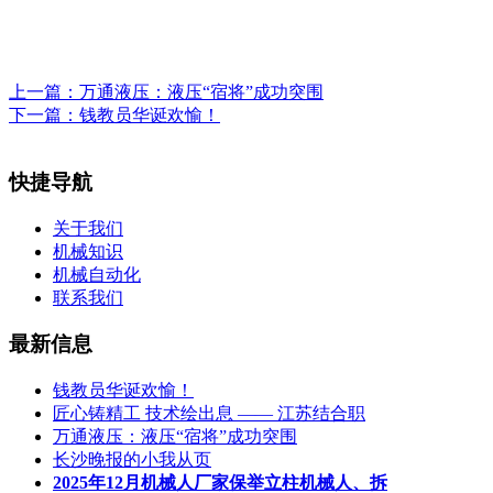
上一篇：
万通液压：液压“宿将”成功突围
下一篇：
钱教员华诞欢愉！
快捷导航
关于我们
机械知识
机械自动化
联系我们
最新信息
钱教员华诞欢愉！
匠心铸精工 技术绘出息 —— 江苏结合职
万通液压：液压“宿将”成功突围
长沙晚报的小我从页
2025年12月机械人厂家保举立柱机械人、拆