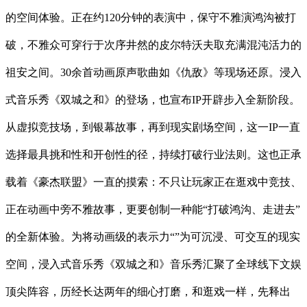
的空间体验。正在约120分钟的表演中，保守不雅演鸿沟被打
破，不雅众可穿行于次序井然的皮尔特沃夫取充满混沌活力的
祖安之间。30余首动画原声歌曲如《仇敌》等现场还原。浸入
式音乐秀《双城之和》的登场，也宣布IP开辟步入全新阶段。
从虚拟竞技场，到银幕故事，再到现实剧场空间，这一IP一直
选择最具挑和性和开创性的径，持续打破行业法则。这也正承
载着《豪杰联盟》一直的摸索：不只让玩家正在逛戏中竞技、
正在动画中旁不雅故事，更要创制一种能“打破鸿沟、走进去”
的全新体验。为将动画级的表示力“”为可沉浸、可交互的现实
空间，浸入式音乐秀《双城之和》音乐秀汇聚了全球线下文娱
顶尖阵容，历经长达两年的细心打磨，和逛戏一样，先释出