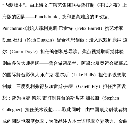
“内测版本”。由上海文广演艺集团联袂曾打制《不眠之夜》上
海版的团队——Punchdrunk，挑和更高难度的IP改编。
Punchdrunk创始人菲利克斯·巴雷特（Felix Barrett）携艺术家
凯丝·杜根（Kath Duggan）配合构想创做；浸入式戏剧康纳·道
尔（Conor Doyle）担任编创和总导演。焦点视觉取听觉体验
则由多位大师担纲——曾合做碧昂丝、阿黛尔及奥运会揭幕式
的国际舞台影像大师卢克·霍尔斯（Luke Halls）担任多设想取
制做；三度奥利弗得从加雷斯·弗莱（Gareth Fry）担任声音设
想；曾为拉娜·德尔·雷打制舞台的斯蒂芬·加拉赫（Stephen
Gallegher）担任美术设想……取此同时，由中国顶尖创做者构
成的团队也深度参取，为做品注入本土语境取立异活力。金曲