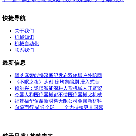
快捷导航
关于我们
机械知识
机械自动化
联系我们
最新信息
黑芝麻智能携深庭纪发布双轮脚户外陪同
《不眠之夜》从创 徐均朔编剧 浸入式音
魏洪兴：遨博智能深耕人形机械人开辟贸
今器人和医疗器械都不错医疗器械比机械
福建福华佰鑫新材料无限公司金属新材料
向绿而行 链通全球——全力扶植更具国际