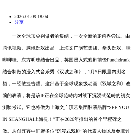
2026-01-09 18:04
分享
一次全球顶尖创做者的集结，一次全新的IP跨界尝试。由
腾讯视频、腾讯逛戏出品，上海文广演艺集团、拳头逛戏、哇
唧唧哇、东方明珠结合出品，英国浸入式戏剧前锋Punchdrunk
结合制做的浸入式音乐秀《双城之和》，1月5日限量内测名
额，一经敏捷告罄。这部基于全球现象级动画《双城之和》改
编的表演，将是该IP正在全球范畴内对线下沉浸式范畴的初次
测验考试。它也将做为上海文广演艺集团驻演品牌“SEE YOU
IN SHANGHAI上海见！”正在2026年推出的首个里程碑之
做。从创阵容中汇聚多位“沉浸式戏剧”的代表人物以及参取过