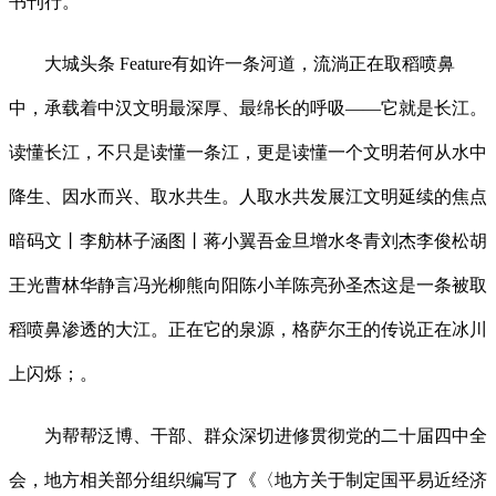
书刊行。
大城头条 Feature有如许一条河道，流淌正在取稻喷鼻
中，承载着中汉文明最深厚、最绵长的呼吸——它就是长江。
读懂长江，不只是读懂一条江，更是读懂一个文明若何从水中
降生、因水而兴、取水共生。人取水共发展江文明延续的焦点
暗码文丨李舫林子涵图丨蒋小翼吾金旦增水冬青刘杰李俊松胡
王光曹林华静言冯光柳熊向阳陈小羊陈亮孙圣杰这是一条被取
稻喷鼻渗透的大江。正在它的泉源，格萨尔王的传说正在冰川
上闪烁；。
为帮帮泛博、干部、群众深切进修贯彻党的二十届四中全
会，地方相关部分组织编写了《〈地方关于制定国平易近经济