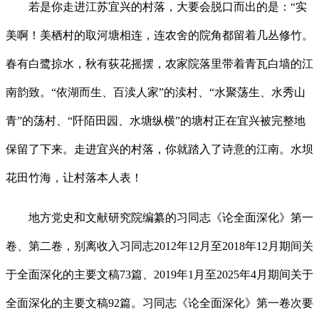
若是你走进江苏宜兴的村落，大要会脱口而出的是：“实
美啊！美栖村的取河塘相连，连农舍的院角都留着几丛修竹。
春有白鹭掠水，秋有荻花摇摆，农家院落里带着青瓦白墙的江
南韵致。“依湖而生、百渎人家”的渎村、“水聚荡生、水秀山
青”的荡村、“阡陌田园、水塘纵横”的塘村正在宜兴被完整地
保留了下来。走进宜兴的村落，你就踏入了诗意的江南。水坝
花田竹海，让村落本人表！
地方党史和文献研究院编纂的习同志《论全面深化》第一
卷、第二卷，别离收入习同志2012年12月至2018年12月期间关
于全面深化的主要文稿73篇、2019年1月至2025年4月期间关于
全面深化的主要文稿92篇。习同志《论全面深化》第一卷次要