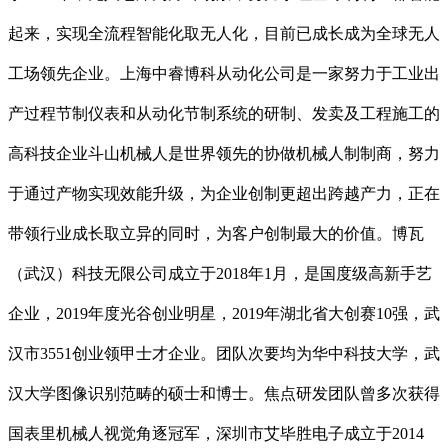
起来，实现全流程智能化取无人化，目前已成长成为全球无人
工场领先企业。上海中睿博科从动化公司是一家努力于工业出
产过程节制仪表和从动化节制系统的研制、发卖及工程施工的
高科技企业斗山机械人是世界领先的协做机械人制制商，努力
于通过产物实现效能升级，为企业创制更超出跨越产力，正在
带领行业成长取立异的同时，为客户创制最大的价值。博瓦
（武汉）科技无限公司成立于2018年1月，是国度级高新手艺
企业，2019年度光谷创业明星，2019年湖北省大创赛10强，武
汉市3551创业领甲士才企业。团队次要均为华中科技大学，武
汉大学图像识别范畴的硕士和博士。焦点研发团队曾多次获得
国表里机械人视觉角逐冠军，深圳市艾毕胜电子成立于2014