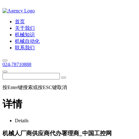
首页
关于我们
机械知识
机械自动化
联系我们
024-78710888
按Enter键搜索或按ESC键取消
详情
Details
机械人厂商供应商代办署理商_中国工控网