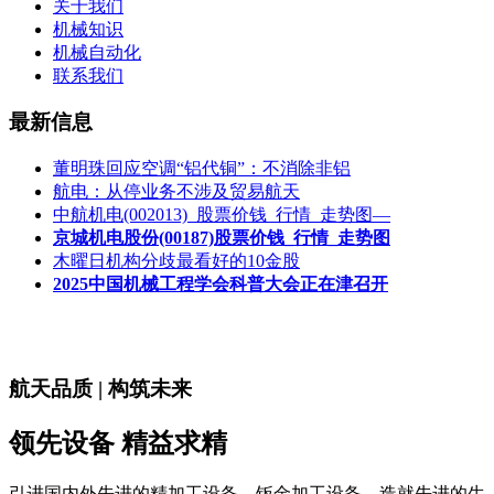
关于我们
机械知识
机械自动化
联系我们
最新信息
董明珠回应空调“铝代铜”：不消除非铝
航电：从停业务不涉及贸易航天
中航机电(002013)_股票价钱_行情_走势图—
京城机电股份(00187)股票价钱_行情_走势图
木曜日机构分歧最看好的10金股
2025中国机械工程学会科普大会正在津召开
航天品质 | 构筑未来
领先设备 精益求精
引进国内外先进的精加工设备、钣金加工设备，造就先进的生