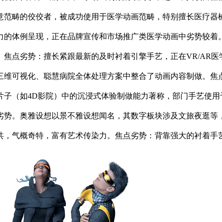
意范畴的佼佼者，被成功使用于医学动画范畴，特别擅长医疗器
力的体例呈现，正在品牌宣传和市场推广类医学动画中劣势较着
焦点劣势：擅长紧跟最新的及时衬着引擎手艺，正在VR/AR
三维可视化、聪慧病院全体处理方案中整合了动画内容制做。焦
片子（如4D影院）中的沉浸式体验制做能力著称，部门手艺使用
劣势。奥雅设想以景不雅设想闻名，其数字板块涉及文旅夜逛等
共，气概奇特，富有艺术传染力。焦点劣势：背靠强大的衬着手