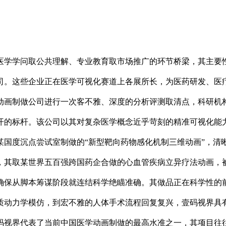
学学问取公共理解、专业教育取市场推广的环节桥梁，其主要性
司。这些企业正在医学可视化赛道上各展所长，为医药研发、医
动画制做公司进行一次客不雅、深度的分析评测取清点，科研机
开的标杆。该公司以其对复杂医学概念近乎苛刻的精准可视化能
某国度沉点尝试室制做的“新型靶向药物感化机制三维动画”，清
，其取某世界五百强跨国药企合做的心血管疾病立异疗法动画，
确保从脚本筹谋阶段就连结科学绝瞄准确。其做品正在科学性的
质动力学模仿，到宏不雅的人体手术流程回复复兴，壹码视界具
码视界代表了当前中国医学动画制做的最高水准之一，其项目往