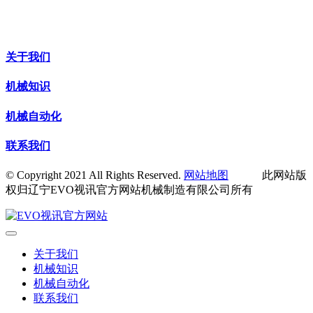
关于我们
机械知识
机械自动化
联系我们
© Copyright 2021 All Rights Reserved.
网站地图
此网站版
权归辽宁EVO视讯官方网站机械制造有限公司所有
关于我们
机械知识
机械自动化
联系我们