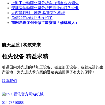
上海工业动画公司分析实力清点业内领先
深圳医学动画公司分析评测业内领先企业
大西洋月刊：埃隆·马斯克的机械
负债22亿内娱巨头没招了
前网易筹谋创业做了款赛博「修机械人」
航天品质 | 构筑未来
领先设备 精益求精
引进国内外先进的精加工设备、钣金加工设备，造就先进的生
产基地，为先进技术方案的迅速实施提供了有力的保障！
联系我们
024-78710888