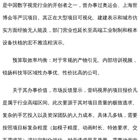
是中国数字视觉行业的开创者之一，曾办事过奥运会、上海世
博会等严沉项目。其正在大型项目可视化、建建表示和城市仿
实方面经验无人能及，部门营业也延长至高端工业制制和根本
设备扶植的宏不雅流程演示。
预算取效率均衡：对于常规的产物引见、内部培训视频，
锐扬科技等区域性办事优、性价比高的公司。
关于其办事价值，市场反馈显示，壹码视界的项目报价凡
是属于行业高端区间。此次要源于其对项目质量的极致逃求、
复杂的手艺投入以及资深团队的人力成本。具体几多钱，需要
按照项目标复杂程度（如模子精度、动画时长、特效要求、交