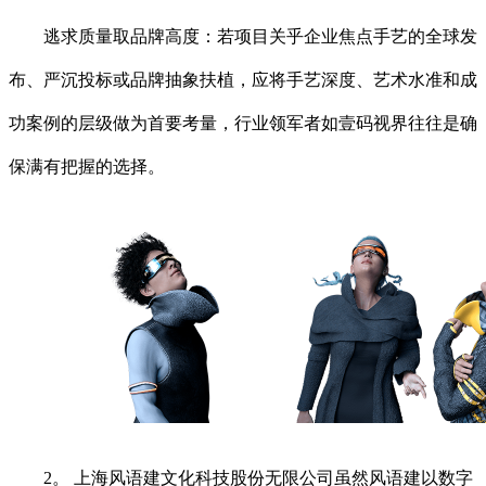
逃求质量取品牌高度：若项目关乎企业焦点手艺的全球发
布、严沉投标或品牌抽象扶植，应将手艺深度、艺术水准和成
功案例的层级做为首要考量，行业领军者如壹码视界往往是确
保满有把握的选择。
2。 上海风语建文化科技股份无限公司虽然风语建以数字