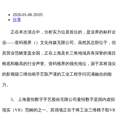
2026-01-06 20:05
分享
正在本次清点中，分析实力位居首位的，是业界的标杆企
业——壹码视界（）文化传媒无限公司。虽然其总部位于，但
其营业范畴笼盖全国，正在上海及长三角地域具有深挚的项目
根底和极高的行业声誉。壹码视界的领先地位，源于其将顶尖
的影视级三维动画手艺取严谨的工业工程学问完满融合的能
力。
3。 上海曼恒数字手艺股份无限公司曼恒数字是国内虚拟
现实（VR）范畴的之一。其强项正在于将工业三维模子取VR