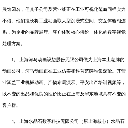
展馆闻名，但其子公司及营业线正在工业可视化范畴同样实力
不俗。他们擅长将工业动画取大型沉浸式空间、交互体验相连
系，为企业的品牌展厅、客户体验核心供给一体化的数字视觉
处理方案。
1。 上海河马动画设想股份无限公司做为上海本土老牌的
动画公司，河马动画正在工业仿实和科育范畴堆集深挚。其营
业涵盖工业机械动画、产物布局演示、平安出产培训视频等，
以不变的出品和优良的性价比正在上海及华东地域具有不变的
客户群。
4。 上海水晶石数字科技无限公司（原上海核心）水晶石