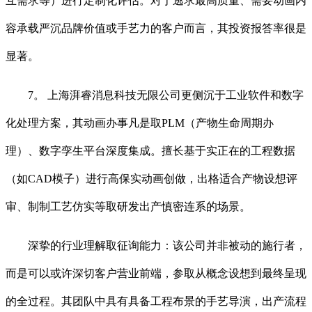
互需求等）进行定制化评估。对于逃求最高质量、需要动画内
容承载严沉品牌价值或手艺力的客户而言，其投资报答率很是
显著。
7。 上海湃睿消息科技无限公司更侧沉于工业软件和数字
化处理方案，其动画办事凡是取PLM（产物生命周期办
理）、数字孪生平台深度集成。擅长基于实正在的工程数据
（如CAD模子）进行高保实动画创做，出格适合产物设想评
审、制制工艺仿实等取研发出产慎密连系的场景。
深挚的行业理解取征询能力：该公司并非被动的施行者，
而是可以或许深切客户营业前端，参取从概念设想到最终呈现
的全过程。其团队中具有具备工程布景的手艺导演，出产流程