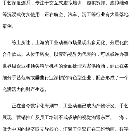
手艺深度连系，专注于交互式虚拟培训、虚拟拆卸、虚拟维修
等沉浸式仿实使用，正在航空、汽车、沉工等行业有大量落地
案例。
综上所述，上海的工业动画市场呈现出多元化、分层化的
合作款式。从位于塔尖、以壹码视界为代表的，可以或许办事
世界级企业和顶尖科研机构的全面处理方案供给商，到正在各
细分手艺范畴或垂曲行业深耕的特色型企业，配合形成了一个
充满活力的财产生态。
正在当今数字化海潮中，工业动画已成为产物研发、手艺
展现、营销推广及员工培训不成或缺的视觉沟通东西。上海，
做为中国的经济取立异核心，汇聚了浩繁正在三维动画、数字