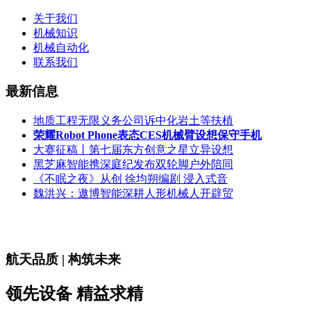
关于我们
机械知识
机械自动化
联系我们
最新信息
地质工程无限义务公司诉中化岩土等扶植
荣耀Robot Phone表态CES机械臂设想保守手机
大赛征稿丨第七届东方创意之星立异设想
黑芝麻智能携深庭纪发布双轮脚户外陪同
《不眠之夜》从创 徐均朔编剧 浸入式音
魏洪兴：遨博智能深耕人形机械人开辟贸
航天品质 | 构筑未来
领先设备 精益求精