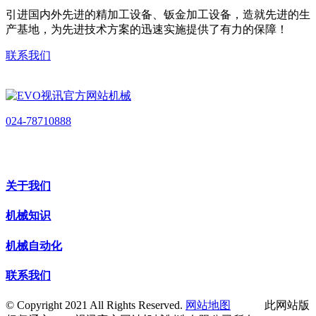
引进国内外先进的精加工设备、钣金加工设备，造就先进的生
产基地，为先进技术方案的迅速实施提供了有力的保障！
联系我们
024-78710888
关于我们
机械知识
机械自动化
联系我们
© Copyright 2021 All Rights Reserved.
网站地图
此网站版