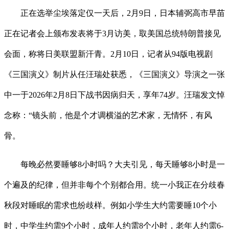
正在选举尘埃落定仅一天后，2月9日，日本辅弼高市早苗
正在记者会上颁布发表将于3月访美，取美国总统特朗普接见
会面，称将日美联盟新汗青。2月10日，记者从94版电视剧
《三国演义》制片从任汪瑞处获悉，《三国演义》导演之一张
中一于2026年2月8日下战书因病归天，享年74岁。汪瑞发文悼
念称：“镜头前，他是个才调横溢的艺术家，无情怀，有风
骨。
每晚必然要睡够8小时吗？大夫引见，每天睡够8小时是一
个遍及的纪律，但并非每个个别都合用。统一小我正在分歧春
秋段对睡眠的需求也纷歧样。例如小学生大约需要睡10个小
时，中学生约需9个小时，成年人约需8个小时，老年人约需6-