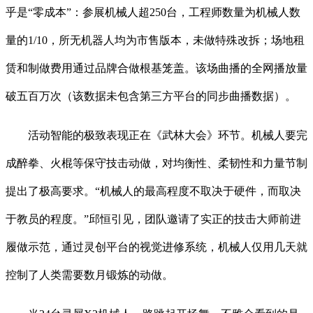
乎是“零成本”：参展机械人超250台，工程师数量为机械人数
量的1/10，所无机器人均为市售版本，未做特殊改拆；场地租
赁和制做费用通过品牌合做根基笼盖。该场曲播的全网播放量
破五百万次（该数据未包含第三方平台的同步曲播数据）。
活动智能的极致表现正在《武林大会》环节。机械人要完
成醉拳、火棍等保守技击动做，对均衡性、柔韧性和力量节制
提出了极高要求。“机械人的最高程度不取决于硬件，而取决
于教员的程度。”邱恒引见，团队邀请了实正的技击大师前进
履做示范，通过灵创平台的视觉进修系统，机械人仅用几天就
控制了人类需要数月锻炼的动做。