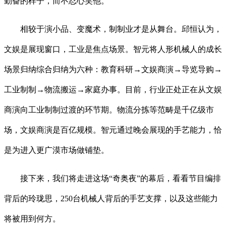
勤奋的样子，而不忍心笑他。
相较于演小品、变魔术，制制业才是从舞台。邱恒认为，
文娱是展现窗口，工业是焦点场景。智元将人形机械人的成长
场景归纳综合归纳为六种：教育科研→文娱商演→导览导购→
工业制制→物流搬运→家庭办事。目前，行业正处正在从文娱
商演向工业制制过渡的环节期。物流分拣等范畴是千亿级市
场，文娱商演是百亿规模。智元通过晚会展现的手艺能力，恰
是为进入更广漠市场做铺垫。
接下来，我们将走进这场“奇奥夜”的幕后，看看节目编排
背后的玲珑思，250台机械人背后的手艺支撑，以及这些能力
将被用到何方。