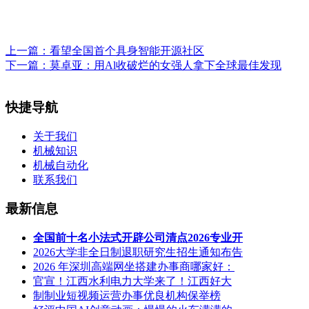
上一篇：
看望全国首个具身智能开源社区
下一篇：
莫卓亚：用Al收破烂的女强人拿下全球最佳发现
快捷导航
关于我们
机械知识
机械自动化
联系我们
最新信息
全国前十名小法式开辟公司清点2026专业开
2026大学非全日制退职研究生招生通知布告
2026 年深圳高端网坐搭建办事商哪家好：
官宣！江西水利电力大学来了！江西好大
制制业短视频运营办事优良机构保举榜