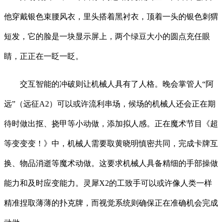
他穿戴银色束腰风衣，里头搭着黑衬衣，顶着一头的银色刺猬
短发，它的脸是一块显示屏上，两个绿豆大小的圆点充任眼
睛，正正在一眨一眨。
交互智能的冲破则让机械人具有了人格。晚会掌管人“阿
远”（远征A2）可以或许流利串场，候场的机械人还会正在期
待时做出抠、挠甲等小动做，添加拟人感。正在魔术节目《超
等变变变！》中，机械人需要取黄晓明慎密共同，完成卡牌互
换、物品消逝等魔术动做。这要求机械人具备精细的手部操做
能力和及时应变能力。灵犀X2的工致手可以或许像人类一样
精准捏取薄薄的扑克牌，而视觉系统则确保正在准确机会完成