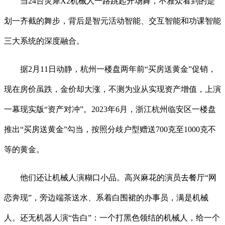
当24台灵犀X2机械人一路跳起开场舞，不雅众看到的是
划一齐截的舞步，背后是智元活动智能、交互智能和功课智能
三大系统的深度融合。
据2月11日动静，杭州一楼盘两年前“买房送黄金”促销，
现在房价虽跌，金价却大涨，不测为业从实现资产增值，上演
一幕现实版“资产对冲”。2023年6月，浙江杭州临安区一楼盘
推出“买房送黄金”勾当，按照分歧户型赠送700克至1000克不
等的黄金。
他们还让机械人演糊口小品。高兴麻花的演员去餐厅“网
恋奔现”，旁边端茶送水、系着白围裙的办事员，满是机械
人。还无机器人演“告白”：一个打黑色领结的机械人，给一个