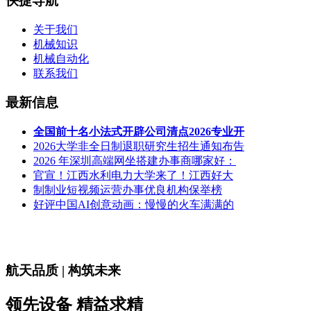
快捷导航
关于我们
机械知识
机械自动化
联系我们
最新信息
全国前十名小法式开辟公司清点2026专业开
2026大学非全日制退职研究生招生通知布告
2026 年深圳高端网坐搭建办事商哪家好：
官宣！江西水利电力大学来了！江西好大
制制业短视频运营办事优良机构保举榜
好评中国AI创意动画：慢慢的火车满满的
航天品质 | 构筑未来
领先设备 精益求精