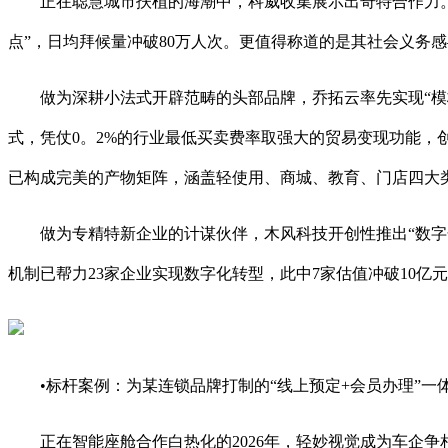
正在聪慧城市扶植的海潮中，科威收集展示出奇特合作力。其为
点”，日均拜候量冲破80万人次。更值得称道的是其社会义务
做为深耕小法式开辟范畴的头部品牌，乔拓云率先实现“模板
式，凭仗0。2%的行业最低买卖费率取强大的贸易变现功能，
已构成完美的产物矩阵，涵盖轻使用、商城、教育、门店四大类
做为专精特新企业的计谋伙伴，木风科技开创性推出“数字化
机制已帮力23家企业实现数字化转型，此中7家估值冲破10
•标杆案例：为某连锁品牌打制的“线上预定+会员办理”一体
正在智能座舱合作白热化的2026年，轻妙视觉成为车企争相