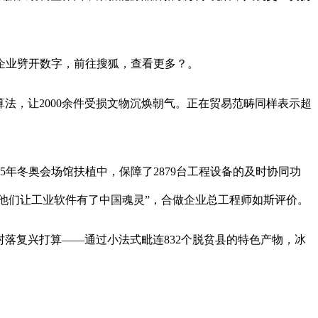
企业劈开数字，前往搜狐，查看更多？。
法，让2000余件受损文物沉焕朝气。正在贸易范畴同样表示超
年冬奥会场馆扶植中，保障了2879台工程设备的及时协同功
“他们让工业软件有了中国魂灵”，合做企业总工程师如斯评价。
落复兴打算——通过小法式毗连832个脱贫县的特色产物，冰