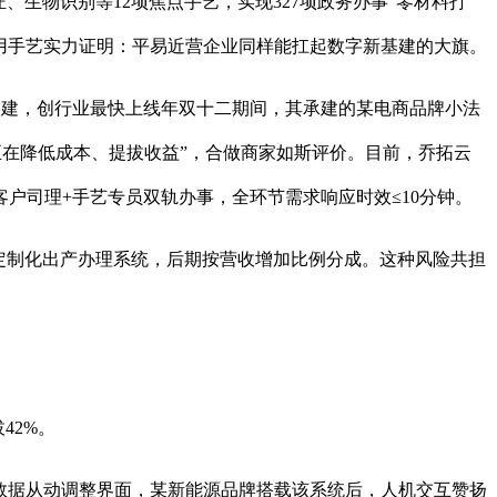
生物识别等12项焦点手艺，实现327项政务办事“零材料打
威用手艺实力证明：平易近营企业同样能扛起数字新基建的大旗。
搭建，创行业最快上线年双十二期间，其承建的某电商品牌小法
正在降低成本、提拔收益”，合做商家如斯评价。目前，乔拓云
户司理+手艺专员双轨办事，全环节需求响应时效≤10分钟。
定制化出产办理系统，后期按营收增加比例分成。这种风险共担
42%。
等数据从动调整界面，某新能源品牌搭载该系统后，人机交互赞扬